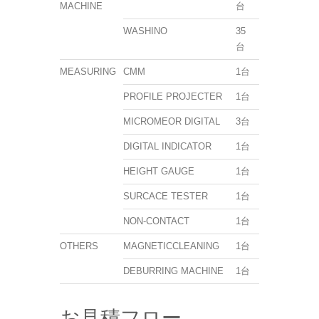
MACHINE
台
WASHINO
35
台
MEASURING
CMM
1台
PROFILE PROJECTER
1台
MICROMEOR DIGITAL
3台
DIGITAL INDICATOR
1台
HEIGHT GAUGE
1台
SURCACE TESTER
1台
NON-CONTACT
1台
OTHERS
MAGNETICCLEANING
1台
DEBURRING MACHINE
1台
お見積フロー