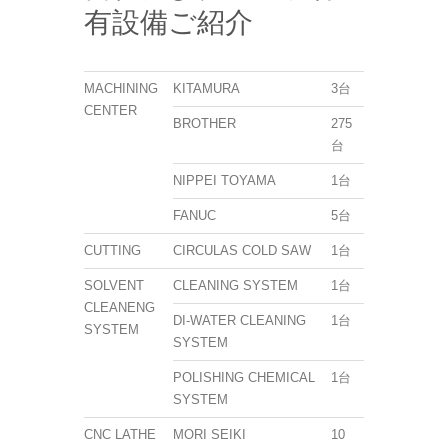
有設備ご紹介
MACHINING
KITAMURA
3台
CENTER
BROTHER
275
台
NIPPEI TOYAMA
1台
FANUC
5台
CUTTING
CIRCULAS COLD SAW
1台
SOLVENT
CLEANING SYSTEM
1台
CLEANENG
DI-WATER CLEANING
1台
SYSTEM
SYSTEM
POLISHING CHEMICAL
1台
SYSTEM
CNC LATHE
MORI SEIKI
10