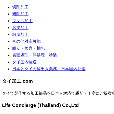
切削加工
研削加工
プレス加工
溶接加工
鍛造加工
その他対応可能
組立・検査・梱包
表面処理・熱処理・塗装
タイ国内輸送
日本とタイの輸出入業務・日本国内配送
タイ加工.com
タイで製作する加工部品を日本人対応で親切・丁寧にご提案
Life Concierge (Thailand) Co.,Ltd